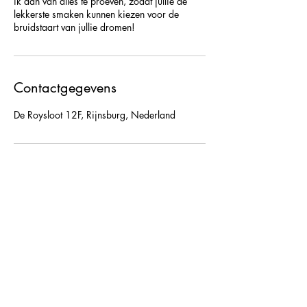
ik dan van alles te proeven, zodat jullie de
lekkerste smaken kunnen kiezen voor de
bruidstaart van jullie dromen!
Contactgegevens
De Roysloot 12F, Rijnsburg, Nederland
Lekkers! Van Naomi
Over Naomi
Contact
Algemene voorwaarden
Contact: