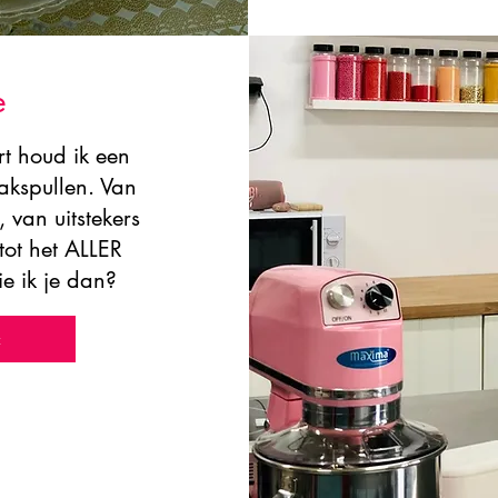
e
t houd ik een
bakspullen. Van
 van uitstekers
tot het ALLER
ie ik je dan?
t