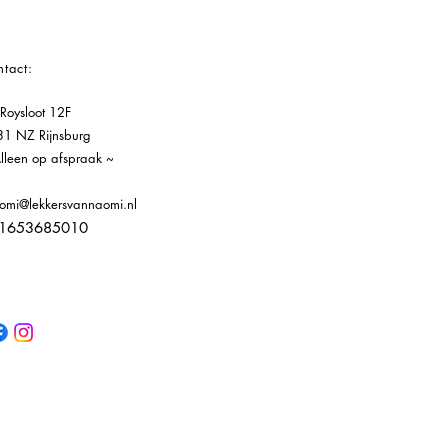
tact:
Roysloot 12F
1 NZ Rijnsburg
lleen op afspraak ~
mi@lekkersvannaomi.nl
1653685010