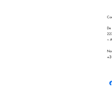
Con
De 
223
~ A
Nao
+3