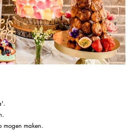
'.
n.
heb mogen maken.