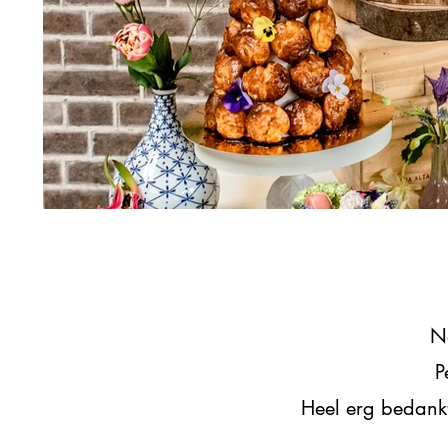
Na
P
Heel erg bedank