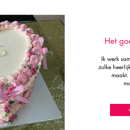
Het go
Ik werk sam
zulke heerli
maakt. 
mo